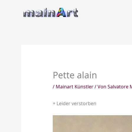
Zum
Inhalt
springen
Pette alain
/
Mainart Künstler
/ Von
Salvatore 
+ Leider verstorben